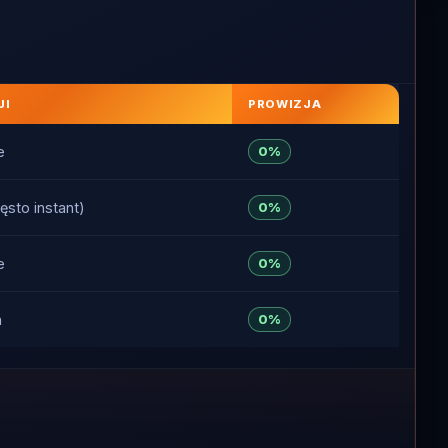
JI
PROWIZJA
e
0%
ęsto instant)
0%
e
0%
n
0%