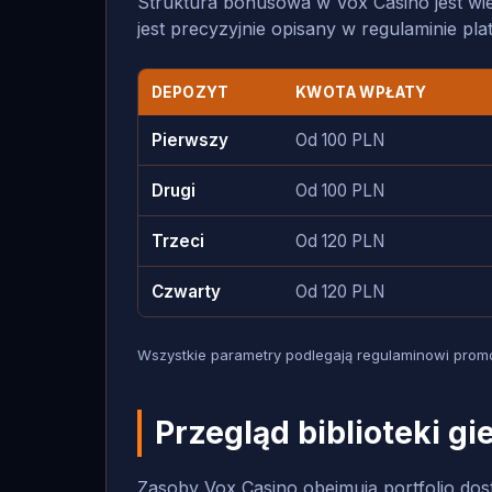
Struktura bonusowa w Vox Casino jest w
jest precyzyjnie opisany w regulaminie pla
DEPOZYT
KWOTA WPŁATY
Pierwszy
Od 100 PLN
Drugi
Od 100 PLN
Trzeci
Od 120 PLN
Czwarty
Od 120 PLN
Wszystkie parametry podlegają regulaminowi prom
Przegląd biblioteki 
Zasoby Vox Casino obejmują portfolio dos