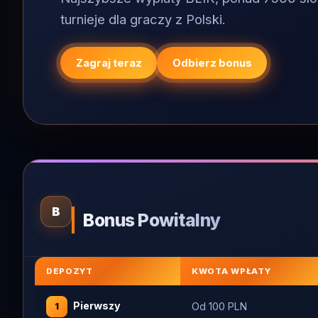
turnieje dla graczy z Polski.
Zagraj teraz
Odbierz bonus
B
Bonus Powitalny
DEPOZYT
KWOTA WPŁATY
Pierwszy
Od 100 PLN
1