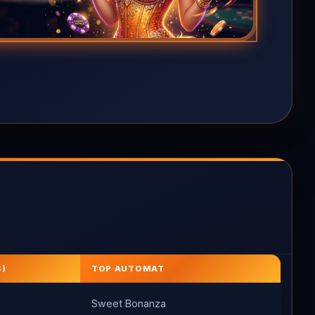
S)
TOP AUTOMAT
Sweet Bonanza