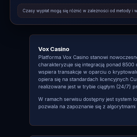
Czasy wypłat mogą się różnić w zależności od metody i w
Vox Casino
Platforma Vox Casino stanowi nowoczesne
charakteryzuje się integracją ponad 8500 
wspiera transakcje w oparciu o kryptowa
opiera się na standardach licencyjnych 
realizowane jest w trybie ciągłym (24/7) 
W ramach serwisu dostępny jest system l
pozwala na zapoznanie się z algorytmami pr