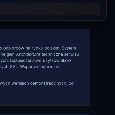
do odbiorców na rynku polskim. System
ie gier. Architektura techniczna serwisu
owych. Bezpieczeństwo użytkowników
nych SSL. Wsparcie techniczne
mowych wersjach demonstracyjnych, co