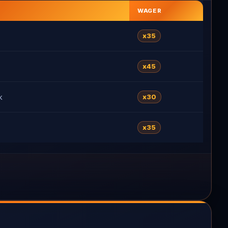
WAGER
x35
x45
k
x30
x35