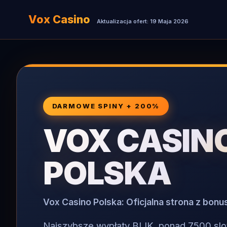
Vox Casino
Aktualizacja ofert: 19 Maja 2026
DARMOWE SPINY + 200%
VOX CASIN
POLSKA
Vox Casino Polska: Oficjalna strona z bo
Najszybsze wypłaty BLIK, ponad 7500 slo