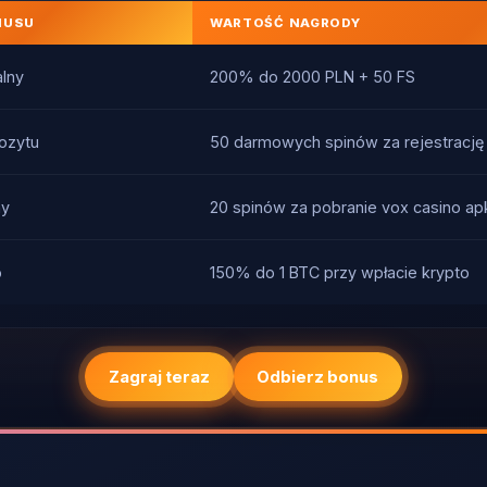
NUSU
WARTOŚĆ NAGRODY
lny
200% do 2000 PLN + 50 FS
ozytu
50 darmowych spinów za rejestrację
ny
20 spinów za pobranie vox casino ap
o
150% do 1 BTC przy wpłacie krypto
Zagraj teraz
Odbierz bonus