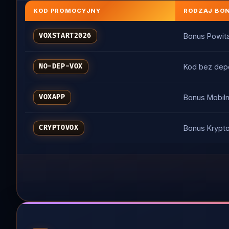
KOD PROMOCYJNY
RODZAJ BO
Bonus Powita
VOXSTART2026
Kod bez dep
NO-DEP-VOX
Bonus Mobil
VOXAPP
Bonus Krypt
CRYPTOVOX