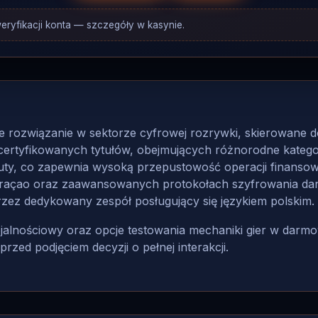
eryfikacji konta — szczegóły w kasynie.
 rozwiązanie w sektorze cyfrowej rozrywki, skierowane 
certyfikowanych tytułów, obejmujących różnorodne kategor
luty, co zapewnia wysoką przepustowość operacji finans
Curaçao oraz zaawansowanych protokołach szyfrowania da
przez dedykowany zespół posługujący się językiem polskim.
ojalnościowy oraz opcje testowania mechaniki gier w dar
zed podjęciem decyzji o pełnej interakcji.